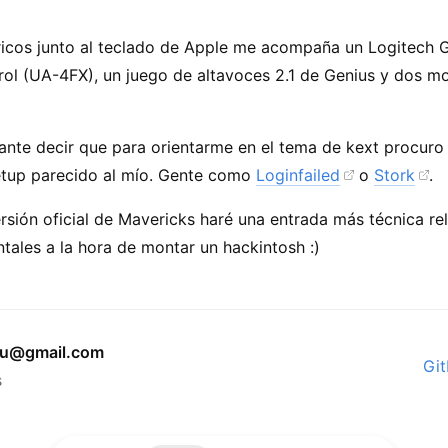
ricos junto al teclado de Apple me acompaña un Logitech G
rol (UA-4FX), un juego de altavoces 2.1 de Genius y dos mo
nte decir que para orientarme en el tema de kext procuro 
etup parecido al mío. Gente como
Loginfailed
o
Stork
.
rsión oficial de Mavericks haré una entrada más técnica rel
ales a la hora de montar un hackintosh :)
rdu@gmail.com
Gi
s