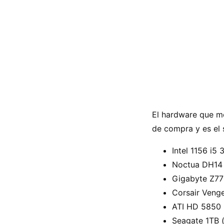
El hardware que m
de compra y es el 
Intel 1156 i5
Noctua DH14
Gigabyte Z7
Corsair Ven
ATI HD 5850
Seagate 1TB 