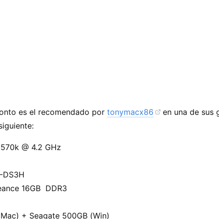
onto es el recomendado por
tonymacx86
en una de sus 
siguiente:
 3570k @ 4.2 GHz
7-DS3H
geance 16GB DDR3
(Mac) + Seagate 500GB (Win)