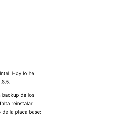
ntel. Hoy lo he
.8.5.
n backup de los
alta reinstalar
 de la placa base: