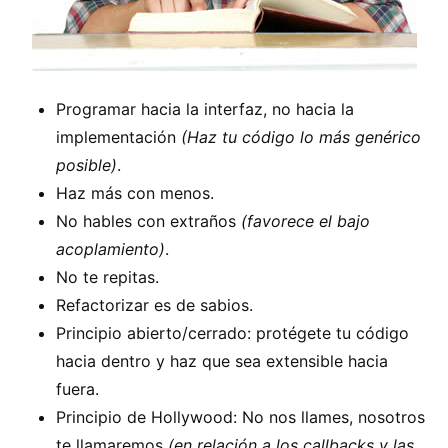
Programar hacia la interfaz, no hacia la
implementación
(Haz tu código lo más genérico
posible)
.
Haz más con menos.
No hables con extraños
(favorece el bajo
acoplamiento)
.
No te repitas.
Refactorizar es de sabios.
Principio abierto/cerrado: protégete tu código
hacia dentro y haz que sea extensible hacia
fuera.
Principio de Hollywood: No nos llames, nosotros
te llamaremos
(en relación a los callbacks y las